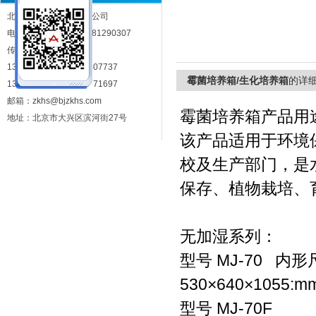
北京中科环试仪器有限公司
电话：010-81290302 81290307
北京中科环试仪器有限公司
传真：010-81283287
13717963306 13693307737
霉菌培养箱/生化培养箱
的详
13810278121 13671371697
邮箱：zkhs@bjzkhs.com
霉菌培养箱产品用途
地址：北京市大兴区滨河街27号
该产品适用于环境
校及生产部门，是
保存、植物栽培、
无加湿系列：
型号 MJ-70 内形
530×640×1055:m
型号 MJ-70F