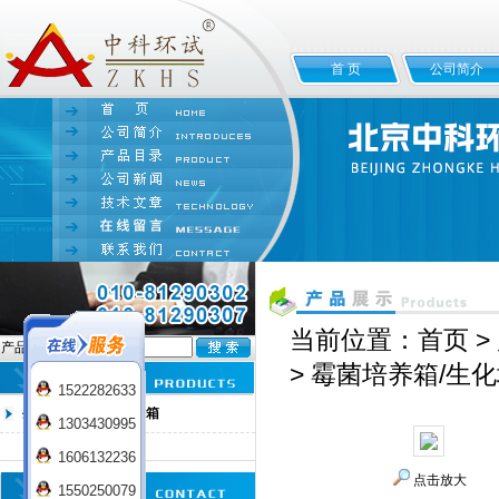
首 页
公司简介
当前位置：
首页
>
产品名:
> 霉菌培养箱/生
1522282633
生化培养箱/霉菌培养箱
1303430995
霉菌/生化培养箱
1606132236
点击放大
1550250079