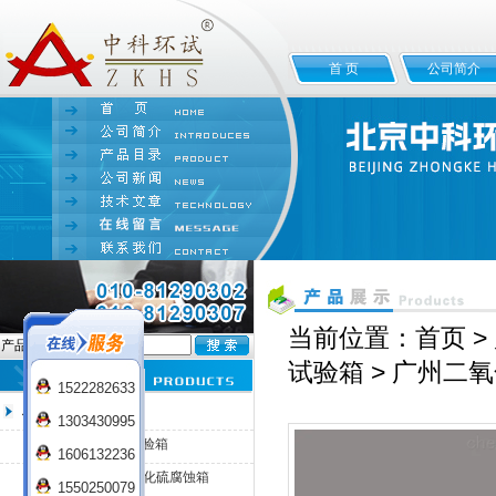
首 页
公司简介
当前位置：
首页
>
产品名:
试验箱
> 广州二
1522282633
二氧化硫气体试验箱
1303430995
混合性气体腐蚀试验箱
1606132236
SO2-150小型二氧化硫腐蚀箱
1550250079