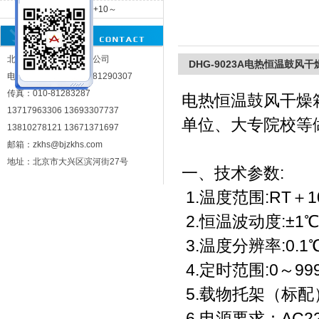
250℃
DHG-9005系列RT+10～
300℃
北京中科环试仪器有限公司
北京中科环试仪器有限公司
DHG-9023A电热恒温鼓风干
电话：010-81290302 81290307
传真：010-81283287
电热恒温鼓风干燥
13717963306 13693307737
单位、大专院校等
13810278121 13671371697
邮箱：zkhs@bjzkhs.com
地址：北京市大兴区滨河街27号
一、技术参数:
1.温度范围:RT＋1
2.恒温波动度:±1℃
3.温度分辨率:0.1
4.定时范围:0～999
5.载物托架（标配
6.电源要求：AC220