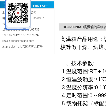
300℃
北京中科环试仪器有限公司
北京中科环试仪器有限公司
电话：010-81290302 81290307
传真：010-81283287
DGG-9620AD高温箱
的详细
13717963306 13693307737
13810278121 13671371697
高温箱产品用途：
邮箱：zkhs@bjzkhs.com
校等做干燥、烘焙
地址：北京市大兴区滨河街27号
一、技术参数:
1.温度范围:RT＋1
2.恒温波动度:±1℃
3.温度分辨率:0.1
4.定时范围:0～999
5.载物托架（标配