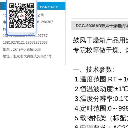
300℃
北京中科环试仪器有限公司
北京中科环试仪器有限公司
电话：010-81290302 81290307
DGG-9036AD鼓风干燥箱
的
传真：010-81283287
13717963306 13693307737
鼓风干燥箱产品用
13810278121 13671371697
专院校等做干燥、
邮箱：zkhs@bjzkhs.com
地址：北京市大兴区滨河街27号
一、技术参数:
1.温度范围:RT＋1
2.恒温波动度:±1℃
3.温度分辨率:0.1
4.定时范围:0～999
5.载物托架（标配
6.电源要求：AC220