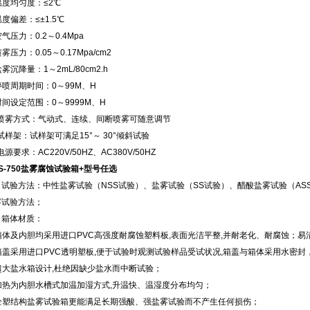
温度均匀度：≤2℃
温度偏差：≤±1.5℃
空气压力：0.2～0.4Mpa
喷雾压力：0.05～0.17Mpa/cm2
盐雾沉降量：1～2mL/80cm2.h
停喷周期时间：0～99M、H
时间设定范围：0～9999M、H
.喷雾方式：气动式、连续、间断喷雾可随意调节
.试样架：试样架可满足15°～ 30°倾斜试验
.电源要求：AC220V/50HZ、AC380V/50HZ
S-750盐雾腐蚀试验箱+型号任选
、试验方法：中性盐雾试验（NSS试验）、盐雾试验（SS试验）、醋酸盐雾试验（AS
雾试验方法；
、箱体材质：
箱体及内胆均采用进口PVC高强度耐腐蚀塑料板,表面光洁平整,并耐老化、耐腐蚀；易
箱盖采用进口PVC透明塑板,便于试验时观测试验样品受试状况,箱盖与箱体采用水密
超大盐水箱设计,杜绝因缺少盐水而中断试验；
.加热为内胆水槽式加温加湿方式,升温快、温湿度分布均匀；
.全塑结构盐雾试验箱更能满足长期强酸、强盐雾试验而不产生任何损伤；