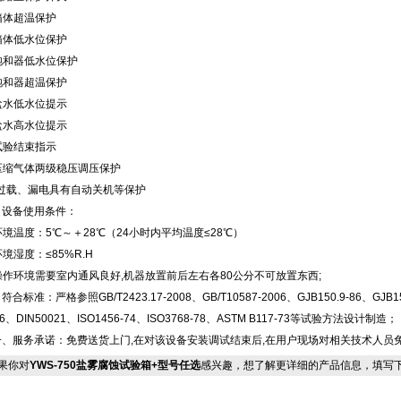
箱体超温保护
箱体低水位保护
饱和器低水位保护
饱和器超温保护
盐水低水位提示
盐水高水位提示
试验结束指示
压缩气体两级稳压调压保护
0.过载、漏电具有自动关机等保护
、设备使用条件：
环境温度：5℃～＋28℃（24小时内平均温度≤28℃）
环境湿度：≤85%R.H
操作环境需要室内通风良好,机器放置前后左右各80公分不可放置东西;
合标准：严格参照GB/T2423.17-2008、GB/T10587-2006、GJB150.9-86、GJB150.
96、DIN50021、ISO1456-74、ISO3768-78、ASTM B117-73等试验方法设计制造；
一、服务承诺：免费送货上门,在对该设备安装调试结束后,在用户现场对相关技术人员
果你对
YWS-750盐雾腐蚀试验箱+型号任选
感兴趣，想了解更详细的产品信息，填写