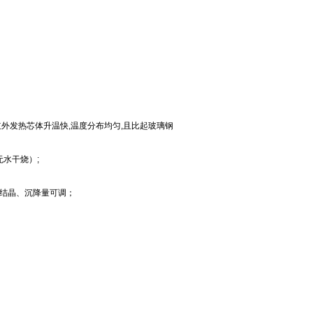
红外发热芯体升温快,温度分布均匀,且比起玻璃钢
水干烧）;
盐结晶、沉降量可调；