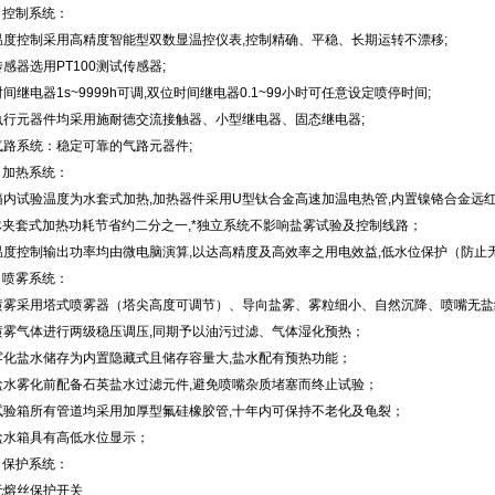
、控制系统：
温度控制采用高精度智能型双数显温控仪表,控制精确、平稳、长期运转不漂移;
传感器选用PT100测试传感器;
时间继电器1s~9999h可调,双位时间继电器0.1~99小时可任意设定喷停时间;
.执行元器件均采用施耐德交流接触器、小型继电器、固态继电器;
气路系统：稳定可靠的气路元器件;
、加热系统：
箱内试验温度为水套式加热,加热器件采用U型钛合金高速加温电热管,内置镍铬合金远
体夹套式加热功耗节省约二分之一,*独立系统不影响盐雾试验及控制线路；
温度控制输出功率均由微电脑演算,以达高精度及高效率之用电效益,低水位保护（防止无
、喷雾系统：
.喷雾采用塔式喷雾器（塔尖高度可调节）、导向盐雾、雾粒细小、自然沉降、喷嘴无
.喷雾气体进行两级稳压调压,同期予以油污过滤、气体湿化预热；
.雾化盐水储存为内置隐藏式且储存容量大,盐水配有预热功能；
.盐水雾化前配备石英盐水过滤元件,避免喷嘴杂质堵塞而终止试验；
.试验箱所有管道均采用加厚型氟硅橡胶管,十年内可保持不老化及龟裂；
盐水箱具有高低水位显示；
、保护系统：
无熔丝保护开关