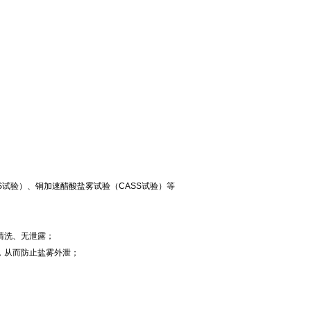
S试验）、铜加速醋酸盐雾试验（CASS试验）等
清洗、无泄露；
封，从而防止盐雾外泄；