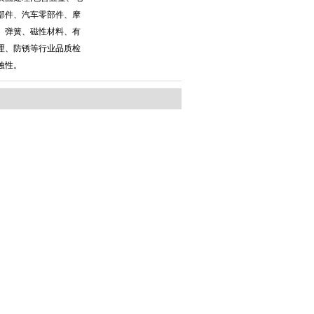
部件、汽车零部件、摩
、弹簧、磁性材料、有
理、防锈等行业品质检
蚀性。