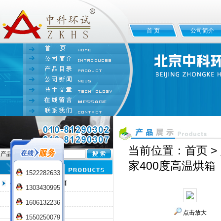
首 页
公司简介
当前位置：
首页
>
产品名:
家400度高温烘箱
1522282633
400℃/500℃高温烘箱
1303430995
400℃高温箱
1606132236
500℃高温箱
点击放大
1550250079