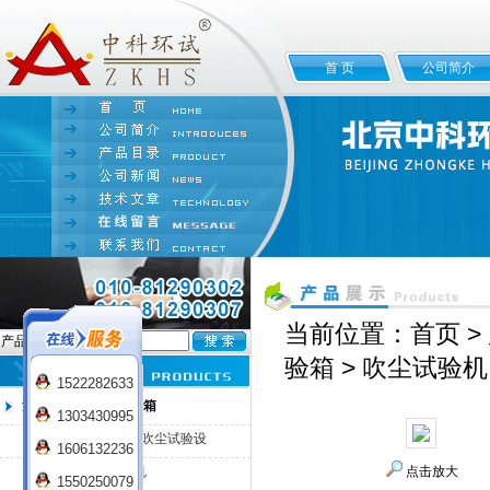
首 页
公司简介
当前位置：
首页
>
产品名:
验箱
> 吹尘试验机
1522282633
沙尘试验箱/砂尘试验箱
1303430995
SC-500IP5X/IP6X吹尘试验设
1606132236
备
SC-800砂尘试验机
点击放大
1550250079