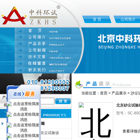
首 页
公司简介
当前位置：
首页
>
产品展示
>
沙尘
产品
名:
北京砂尘试验
型号：SC-800
沙尘试验箱/砂尘试验箱
查看详细
SC-500IP5X/IP6X吹尘试验设