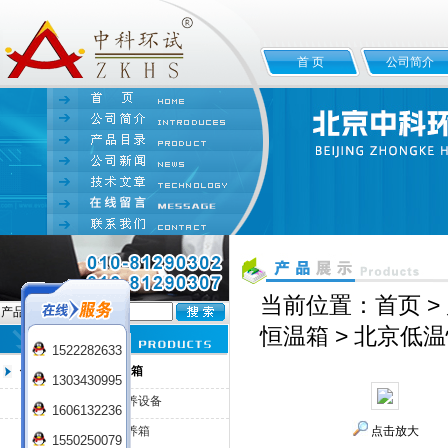
首 页
公司简介
当前位置：
首页
>
产品名:
恒温箱
> 北京低
1522282633
低温培养箱/低温恒温箱
1303430995
DP-100CL低温培养设备
1606132236
DP-250CL低温培养箱
点击放大
1550250079