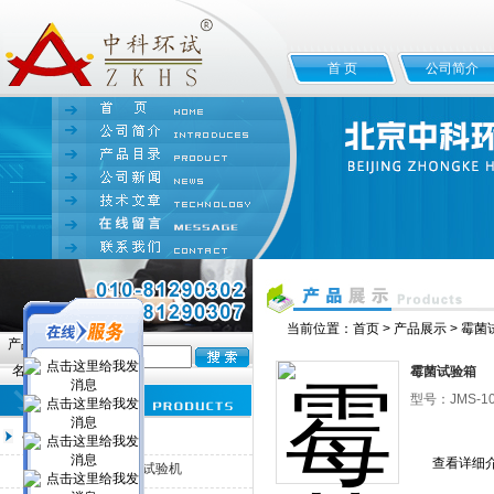
首 页
公司简介
当前位置：
首页
>
产品展示
>
霉菌
产品
名:
霉菌试验箱
型号：JMS-10
霉菌试验箱
查看详细
JMS-100交变霉菌试验机