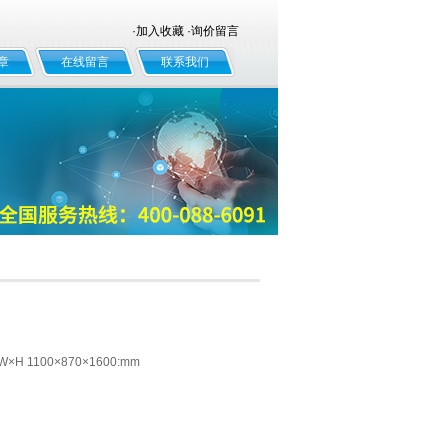
·
加入收藏
·
询价留言
章
在线留言
联系我们
H 1100×870×1600:mm