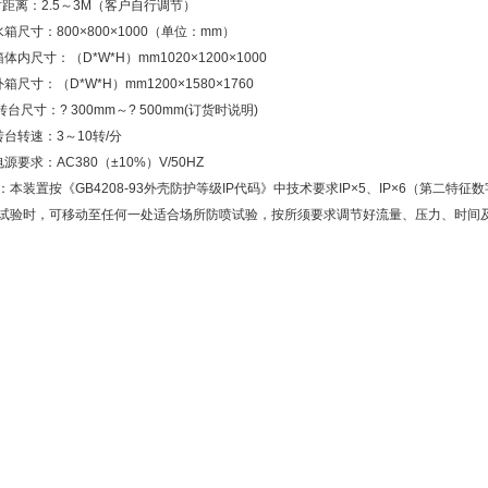
射距离：2.5～3M（客户自行调节）
水箱尺寸：800×800×1000（单位：mm）
体内尺寸：（D*W*H）mm1020×1200×1000
箱尺寸：（D*W*H）mm1200×1580×1760
转台尺寸：? 300mm～? 500mm(订货时说明)
转台转速：3～10转/分
源要求：AC380（±10%）V/50HZ
：本装置按《GB4208-93外壳防护等级IP代码》中技术要求IP×5、IP×6（第二特
试验时，可移动至任何一处适合场所防喷试验，按所须要求调节好流量、压力、时间