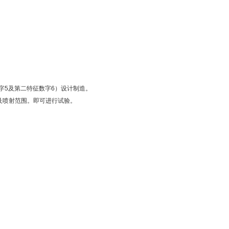
征数字5及第二特征数字6）设计制造。
及喷射范围。即可进行试验。