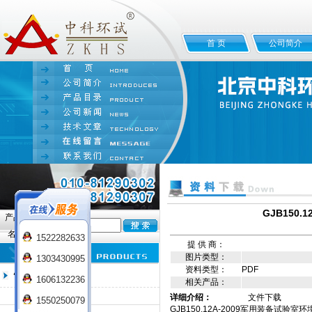
首 页
公司简介
GJB150
产品
名:
1522282633
提 供 商：
图片类型：
1303430995
资料类型：
PDF
恒温培养箱系列
1606132236
相关产品：
电热恒温培养箱
详细介绍：
文件下载
1550250079
GJB150.12A-2009军用装备试验